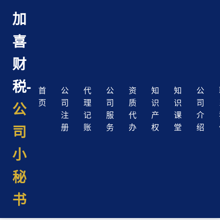
加
喜
财
税-
首
公
代
公
资
知
知
公
页
司
理
司
质
识
识
司
公
注
记
服
代
产
课
介
司
册
账
务
办
权
堂
绍
小
秘
书