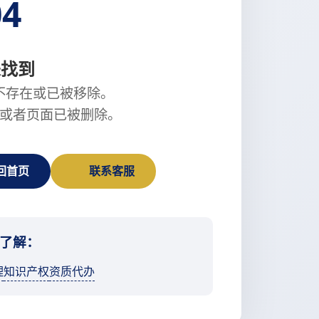
04
未找到
不存在或已被移除。
或者页面已被删除。
回首页
联系客服
了解：
理
知识产权
资质代办