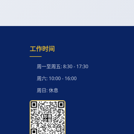
工作时间
周一至周五: 8:30 - 17:30
周六: 10:00 - 16:00
周日: 休息