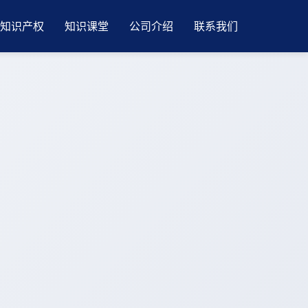
知识产权
知识课堂
公司介绍
联系我们